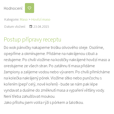
Hodnocení:
Kategorie:
Maso
>
Hovězí maso
Datum vložení:
23.04.2015
Postup přípravy receptu
Do wok pánvičky nakapeme trošku olivového oleje. Osolíme,
opepříme a okmínujeme. Přidáme na nakrájenou cibuli a
restujeme. Po chvíli vložíme na kostičky nakrájené hovězí maso a
orestujeme ze všech stran. Po zatáhnu tí masa přidáme
žampiony a zalijeme vodou nebo vývarem. Po chvíli přimícháme
na kolečka nakrájený pórek. Vložíme sítko nebo punčochu s
kořením (pepř celý, nové koření) - bude se nám pak lépe
vyndavat a dusíme do změknutí masa a vypaření většiny vody.
Není třeba zahušťovat moukou.
Jako přílohu jsem volila rýži s pórkem a šalotkou.