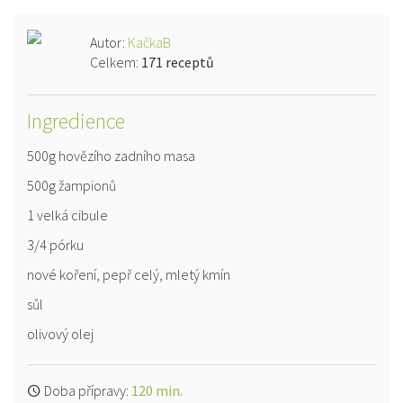
Autor:
KačkaB
Celkem:
171 receptů
Ingredience
500g hovězího zadního masa
500g žampionů
1 velká cibule
3/4 pórku
nové koření, pepř celý, mletý kmín
sůl
olivový olej
Doba přípravy:
120 min.