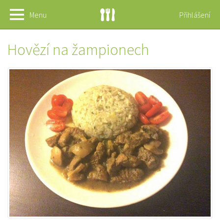
Menu
Přihlášení
Hovězí na žampionech