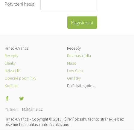
Potvrzení hesla:
HrnečkuVař.cz
Recepty
Recepty
Bazmasá jídla
Články
Maso
Uživatelé
Low Carb
Obecné podmínky
Omáčky
Kontakt
Další kategorie ...
Partneři:
MáMáma.cz
HrnečkuVař.cz - Copyright © 2015 | Šíření obsahu těchto stránek je bez
písemného souhlasu autorů zakázáno.