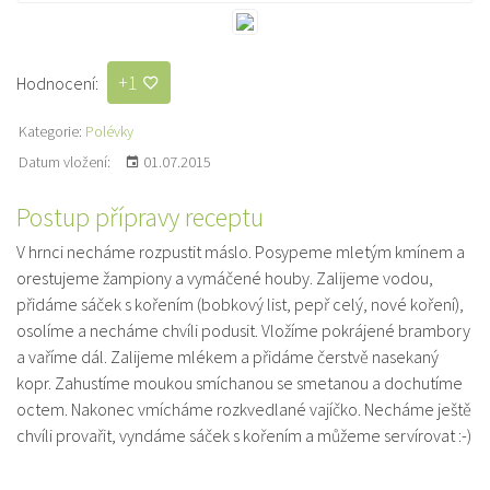
+1
Hodnocení:
Kategorie:
Polévky
Datum vložení:
01.07.2015
Postup přípravy receptu
V hrnci necháme rozpustit máslo. Posypeme mletým kmínem a
orestujeme žampiony a vymáčené houby. Zalijeme vodou,
přidáme sáček s kořením (bobkový list, pepř celý, nové koření),
osolíme a necháme chvíli podusit. Vložíme pokrájené brambory
a vaříme dál. Zalijeme mlékem a přidáme čerstvě nasekaný
kopr. Zahustíme moukou smíchanou se smetanou a dochutíme
octem. Nakonec vmícháme rozkvedlané vajíčko. Necháme ještě
chvíli provařit, vyndáme sáček s kořením a můžeme servírovat :-)