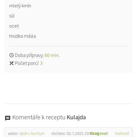
mletý kmín
sůl
ocet
hrudka másla
Doba přípravy:
60 min.
Počet porcí:
3
Komentáře k receptu
Kulajda
autor:
Ajták v kuchyni
vloženo: 02.7.2015 20:09:24
Reagovat
Nahlásit