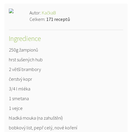
Autor:
KačkaB
Celkem:
171 receptů
Ingredience
250g žampionů
hrst sušených hub
2 větší brambory
čerstvý kopr
3/4 l mléka
1 smetana
1 vejce
hladká mouka (na zahuštění)
bobkový list, pepř celý, nové koření