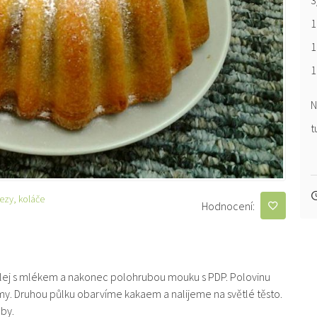
3
1
1
1
N
t
řezy, koláče
Hodnocení:
olej s mlékem a nakonec polohrubou mouku s PDP. Polovinu
my. Druhou půlku obarvíme kakaem a nalijeme na světlé těsto.
by.