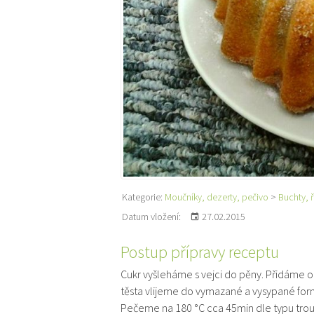
Kategorie:
Moučníky, dezerty, pečivo
>
Buchty, 
Datum vložení:
27.02.2015
Postup přípravy receptu
Cukr vyšleháme s vejci do pěny. Přidáme 
těsta vlijeme do vymazané a vysypané for
Pečeme na 180 °C cca 45min dle typu trou