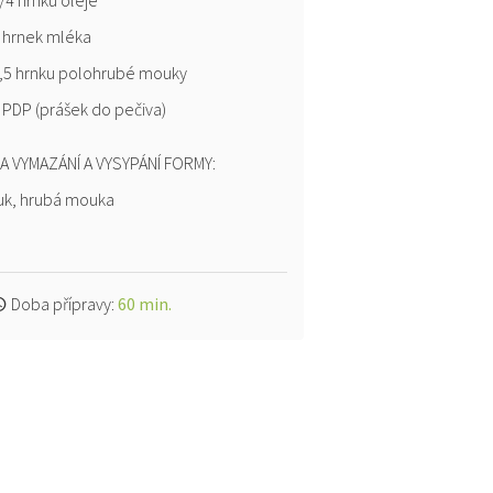
/4 hrnku oleje
 hrnek mléka
,5 hrnku polohrubé mouky
 PDP (prášek do pečiva)
A VYMAZÁNÍ A VYSYPÁNÍ FORMY:
uk, hrubá mouka
Doba přípravy:
60 min.