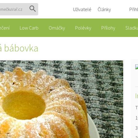
Uživatelé
Články
Přih
ečení
Low Carb
Omáčky
Polévky
Přílohy
Sladká
á bábovka
T
1
3