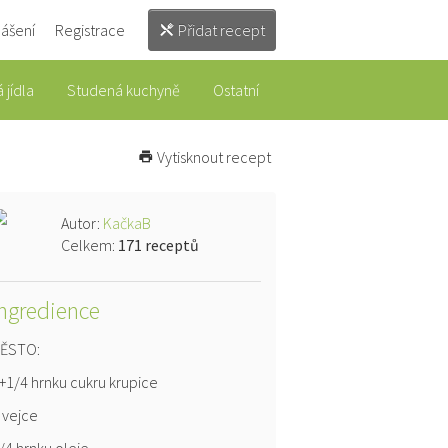
lášení
Registrace
Přidat recept
 jídla
Studená kuchyně
Ostatní
Vytisknout recept
Autor:
KačkaB
Celkem:
171 receptů
Ingredience
ĚSTO:
+1/4 hrnku cukru krupice
 vejce