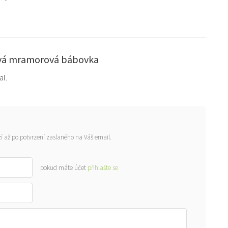
vá mramorová bábovka
l.
í až po potvrzení zaslaného na Váš email.
pokud máte účet
přihlašte se