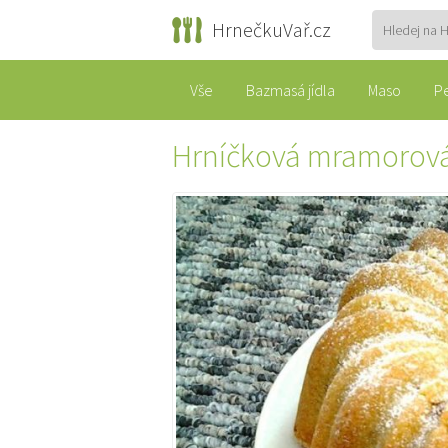
HrnečkuVař.cz
Vše
Bazmasá jídla
Maso
P
Hrníčková mramorov