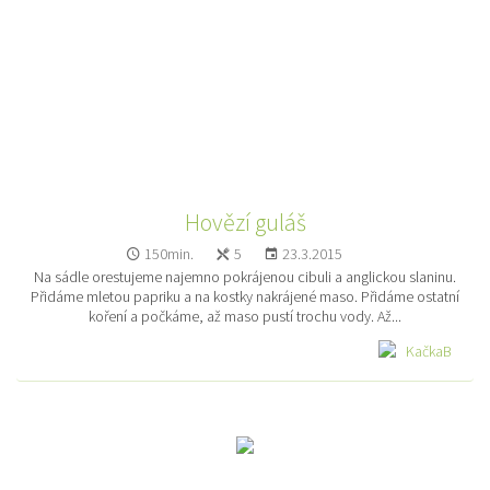
Hovězí guláš
150min.
5
23.3.2015
Na sádle orestujeme najemno pokrájenou cibuli a anglickou slaninu.
Přidáme mletou papriku a na kostky nakrájené maso. Přidáme ostatní
koření a počkáme, až maso pustí trochu vody. Až...
KačkaB