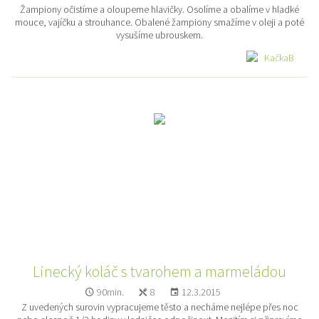
Žampiony očistíme a oloupeme hlavičky. Osolíme a obalíme v hladké
mouce, vajíčku a strouhance. Obalené žampiony smažíme v oleji a poté
vysušíme ubrouskem.
KačkaB
Linecký koláč s tvarohem a marmeládou
90min.
8
12.3.2015
Z uvedených surovin vypracujeme těsto a necháme nejlépe přes noc