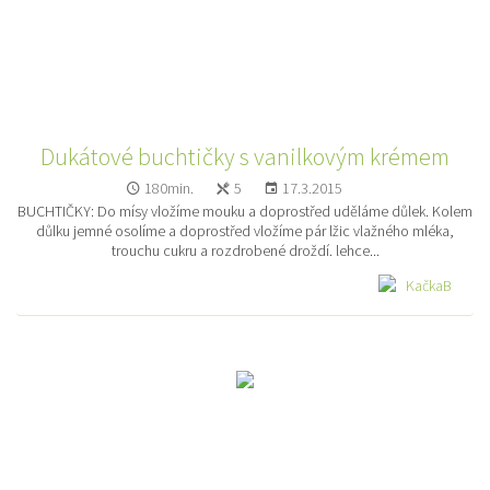
Dukátové buchtičky s vanilkovým krémem
180min.
5
17.3.2015
BUCHTIČKY: Do mísy vložíme mouku a doprostřed uděláme důlek. Kolem
důlku jemné osolíme a doprostřed vložíme pár lžic vlažného mléka,
trouchu cukru a rozdrobené droždí. lehce...
KačkaB