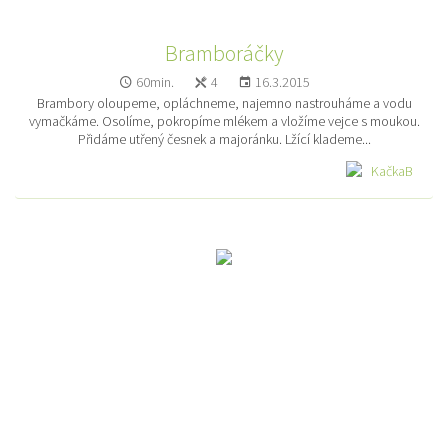
Bramboráčky
60min.
4
16.3.2015
Brambory oloupeme, opláchneme, najemno nastrouháme a vodu
vymačkáme. Osolíme, pokropíme mlékem a vložíme vejce s moukou.
Přidáme utřený česnek a majoránku. Lžící klademe...
KačkaB