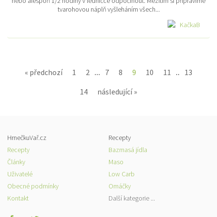
nebo alespoň 1/2 hodiny v ledničce odpočinout. Mezitím si připravíme
tvarohovou náplň vyšleháním všech...
KačkaB
...
..
« předchozí
1
2
7
8
9
10
11
13
14
následující »
HrnečkuVař.cz
Recepty
Recepty
Bazmasá jídla
Články
Maso
Uživatelé
Low Carb
Obecné podmínky
Omáčky
Kontakt
Další kategorie ...