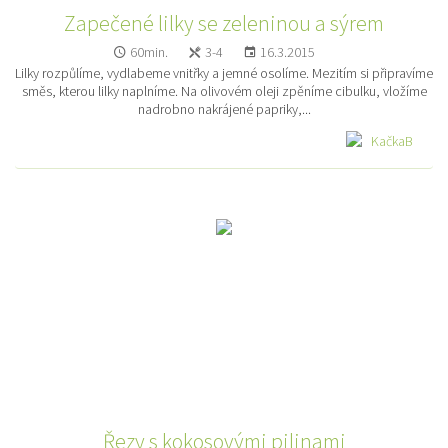
Zapečené lilky se zeleninou a sýrem
60min.
3-4
16.3.2015
Lilky rozpůlíme, vydlabeme vnitřky a jemné osolíme. Mezitím si připravíme
směs, kterou lilky naplníme. Na olivovém oleji zpěníme cibulku, vložíme
nadrobno nakrájené papriky,...
KačkaB
Řezy s kokosovými pilinami