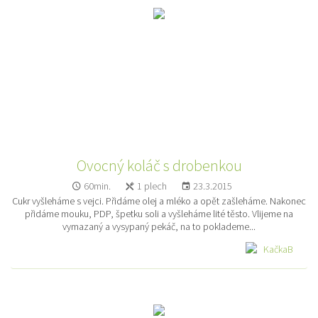
Ovocný koláč s drobenkou
60min.
1 plech
23.3.2015
Cukr vyšleháme s vejci. Přidáme olej a mléko a opět zašleháme. Nakonec
přidáme mouku, PDP, špetku soli a vyšleháme lité těsto. Vlijeme na
vymazaný a vysypaný pekáč, na to poklademe...
KačkaB