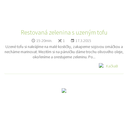
Restovaná zelenina s uzeným tofu
15-20min.
1
17.3.2015
Uzené tofu si nakrájíme na malé kostičky, zakapeme sojovou omáčkou a
necháme marinovat. Mezitím si na pánvičku dáme trochu olivového oleje,
okořeníme a orestujeme zeleninu. Po...
KačkaB