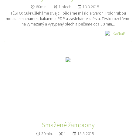
60min.
1 plech
13.3.2015
TĚSTO: Cukr ušleháme s vejci, přidáme máslo a tvaroh. Polohrubou
mouku smícháme s kakaem a PDP a zašleháme k těstu. Těsto rozetřeme
na vymazaný a vysypaný plech a pečeme cca 30 min...
KačkaB
Smažené žampiony
30min.
1
13.3.2015