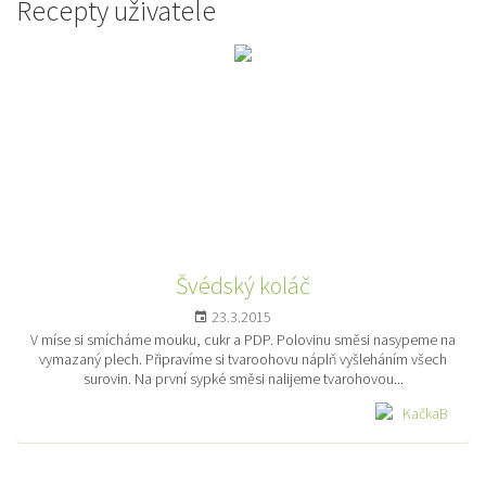
Recepty uživatele
Švédský koláč
23.3.2015
V míse si smícháme mouku, cukr a PDP. Polovinu směsi nasypeme na
vymazaný plech. Připravíme si tvaroohovu náplň vyšleháním všech
surovin. Na první sypké směsi nalijeme tvarohovou...
KačkaB