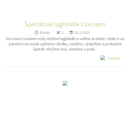
Špenátové tagliatelle s lososem
45min.
3
16.3.2015
Do vroucí osolené vody vložíme tagliatelle a vaříme al dente. Vedle si na
pánvičce na másle zpěníme cibulku, osolíme, opepříme a podusíme
špenát. Vložíme nivu, smetanu a poté...
KačkaB