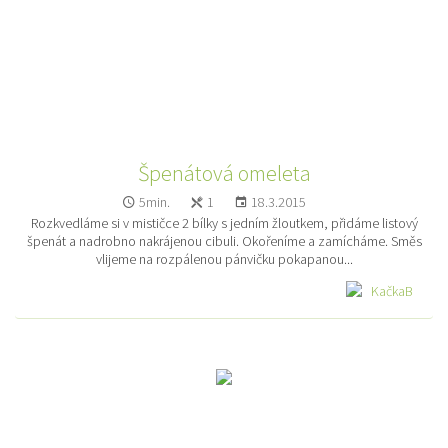
Špenátová omeleta
5min.
1
18.3.2015
Rozkvedláme si v mističce 2 bílky s jedním žloutkem, přidáme listový
špenát a nadrobno nakrájenou cibuli. Okořeníme a zamícháme. Směs
vlijeme na rozpálenou pánvičku pokapanou...
KačkaB